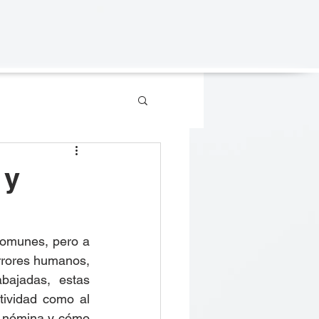
AVAXIS CONSULTING
 y
omunes, pero a 
rrores humanos, 
bajadas, estas 
ividad como al 
e nómina y cómo 