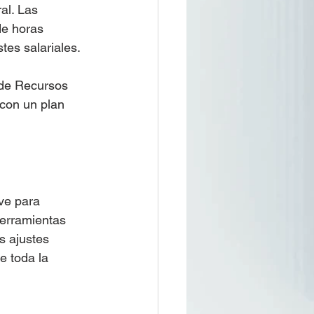
al. Las 
de horas 
tes salariales.
 de Recursos 
 con un plan 
ve para 
herramientas 
s ajustes 
e toda la 