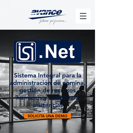
Sistema Integral para la
administración de nómina,
gestión de recursos
humanos y control de
asistencias
SOLICITA UNA DEMO