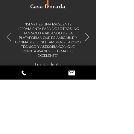
Casa Dorada
​"ISI.NET ES UNA EXCELENTE
HERRAMIENTA PARA NOSOTROS, NO
TAN SOLO HABLANDO DE LA
PLATAFORMA QUE ES AMIGABLE Y
CONFIABLE, SI NO TAMBIÉN EL APOYO
TÉCNICO Y ASESORÍA CON QUE
CUENTA AVANCE SISTEMAS ES
EXCELENTE"
Luis Calderón
Solicita una demo
Por favor llene sus datos de
contacto: