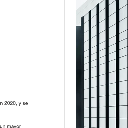
en 2020, y se 
aun mayor 